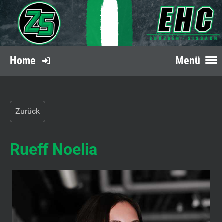
Home
Menü
Zurück
Rueff Noelia