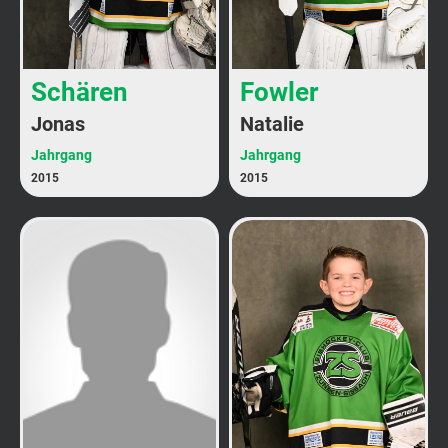
Schären
Fowler
Jonas
Natalie
Jahrgang
Jahrgang
2015
2015