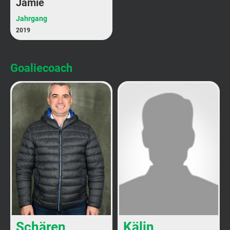
Jamie
Jahrgang
2019
Goaliecoach
Schären
Kälin