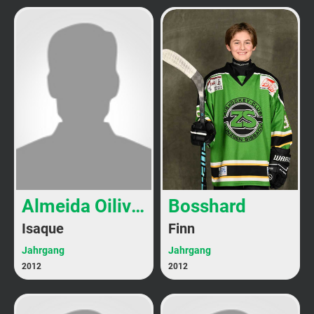
Almeida Oiliveira
Bosshard
Isaque
Finn
Jahrgang
Jahrgang
2012
2012