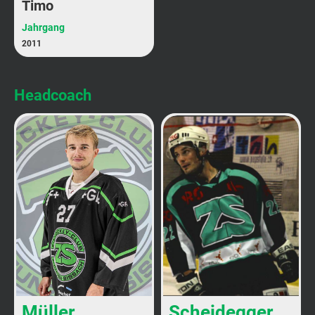
Timo
Jahrgang
2011
Headcoach
Müller
Scheidegger