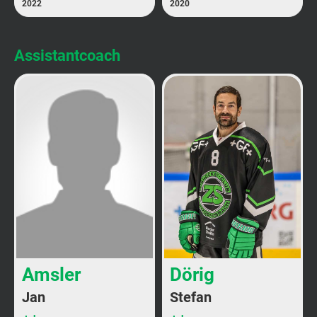
2022
2020
Assistantcoach
Amsler
Dörig
Jan
Stefan