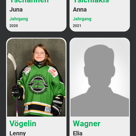
Juna
Anna
Jahrgang
Jahrgang
2020
2021
Vögelin
Wagner
Lenny
Elia